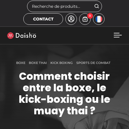
Skip to main content
Rechercher
0
CONTACT
BOXE
BOXE THAI
KICK BOXING
SPORTS DE COMBAT
Comment choisir
entre la boxe, le
kick-boxing ou le
muay thai ?