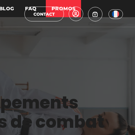
BLOG
FAQ
PROMOS
CONTACT
uipements
ts de combat