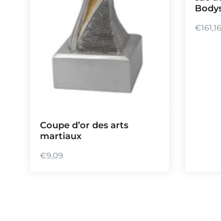
Bodys
€
161,1
Coupe d’or des arts
martiaux
€
9,09