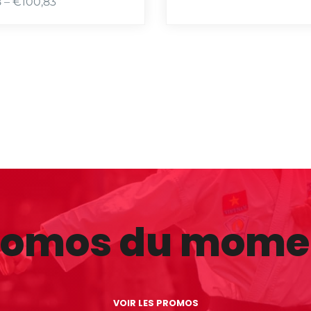
8
–
€
100,83
:
€
1
6
,
5
3
à
€
8
2
,
romos du mome
6
4
VOIR LES PROMOS