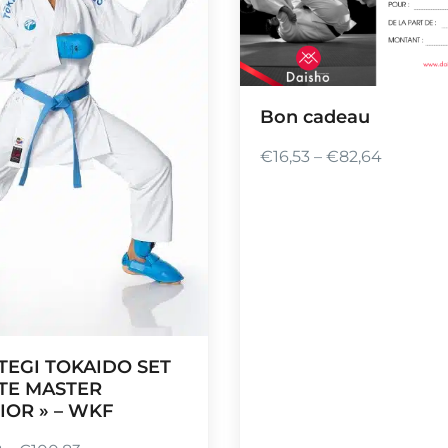
Bon cadeau
€
16,53
–
€
82,64
P
l
a
g
e
d
e
p
TEGI TOKAIDO SET
r
TE MASTER
i
IOR » – WKF
x