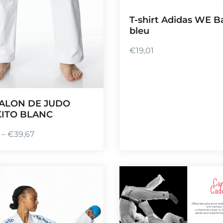
T-shirt Adidas WE B
bleu
€
19,01
ALON DE JUDO
ITO BLANC
–
€
39,67