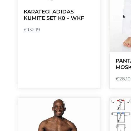
KARATEGI ADIDAS
KUMITE SET K0 – WKF
€
132,19
PANT
MOSK
€
28,10
P
l
a
g
e
d
e