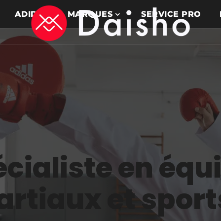
ADIDAS
MARQUES
SERVICE PRO
écialiste en éq
artiaux et spor