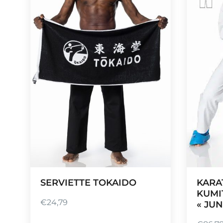
p
r
i
x
:
€
2
8
,
1
0
à
€
3
SERVIETTE TOKAIDO
KARA
9
KUMI
€
24,79
,
« JUN
6