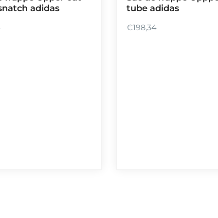
natch adidas
tube adidas
6
€
198,34