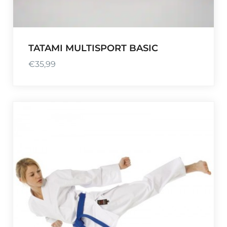
€
3
9
,
TATAMI MULTISPORT BASIC
0
€
35,99
0
à
€
5
1
,
0
0