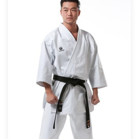
€
7
1
,
0
0