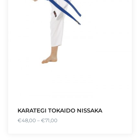
KARATEGI TOKAIDO NISSAKA
€
48,00
–
€
71,00
P
l
a