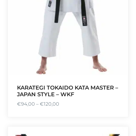
KARATEGI TOKAIDO KATA MASTER –
JAPAN STYLE – WKF
€
94,00
–
€
120,00
P
l
a
g