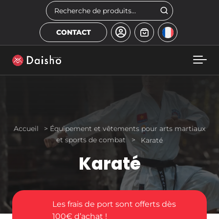
Skip to main content
Rechercher
CONTACT
Accueil
>
Équipement et vêtements pour arts martiaux
et sports de combat
>
Karaté
Karaté
Les frais de port sont offerts dès
100€ d’achat !