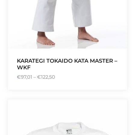
KARATEGI TOKAIDO KATA MASTER –
WKF
€
97,01
–
€
122,50
P
l
a
g
e
d
e
p