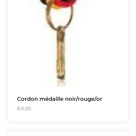
2
0
,
0
0
Cordon médaille noir/rouge/or
€
0,50