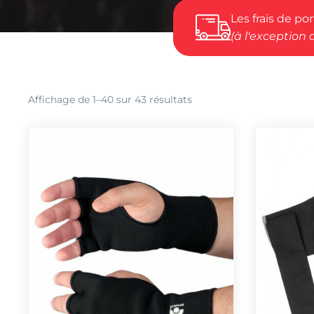
Les frais de po
(à l'exception 
Trié
Affichage de 1–40 sur 43 résultats
par
popularité