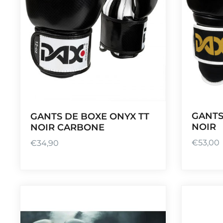
GANTS
GANTS DE BOXE ONYX TT
NOIR
NOIR CARBONE
€
53,00
€
34,90