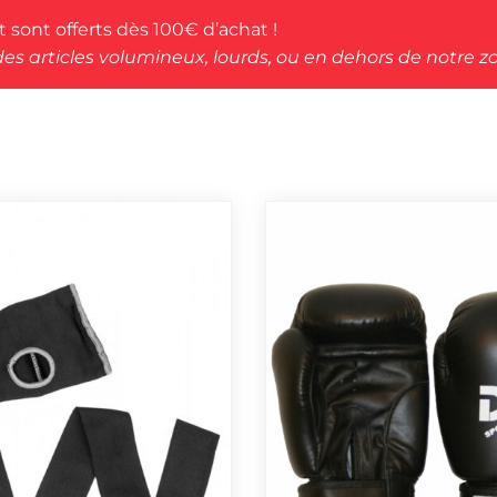
rt sont offerts dès 100€ d’achat !
des articles volumineux, lourds, ou en dehors de notre zo