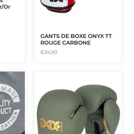
s
0
r/Or
à
€
1
GANTS DE BOXE ONYX TT
0
ROUGE CARBONE
5
,
€
34,90
0
0