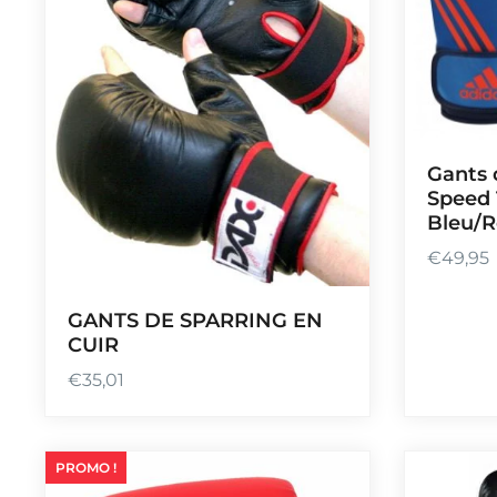
Gants 
Speed 
Bleu/
€
49,95
GANTS DE SPARRING EN
CUIR
€
35,01
PROMO !