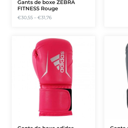
Gants de boxe ZEBRA
FITNESS Rouge
€
30,55
–
€
31,76
P
l
a
g
e
d
e
p
r
i
x
:
€
3
0