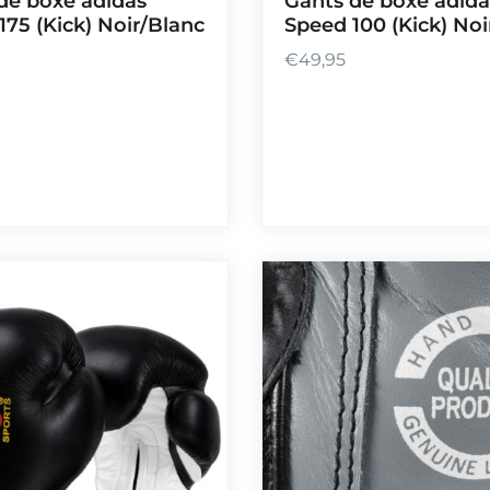
de boxe adidas
Gants de boxe adida
175 (Kick) Noir/Blanc
Speed 100 (Kick) Noi
€
49,95