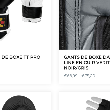
 DE BOXE TT PRO
GANTS DE BOXE DA
LINE EN CUIR VERI
NOIR/GRIS
€
68,99
–
€
75,00
P
l
a
g
e
d