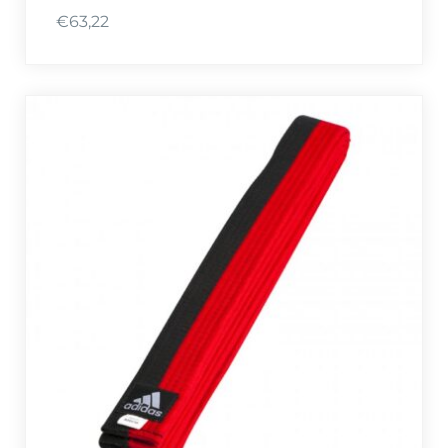
€
63,22