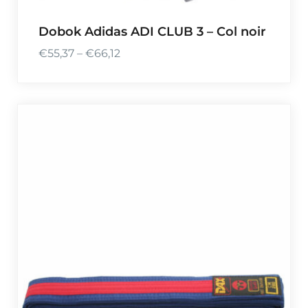
Dobok Adidas ADI CLUB 3 – Col noir
€
55,37
–
€
66,12
P
l
a
g
e
d
e
p
r
i
x
:
€
5