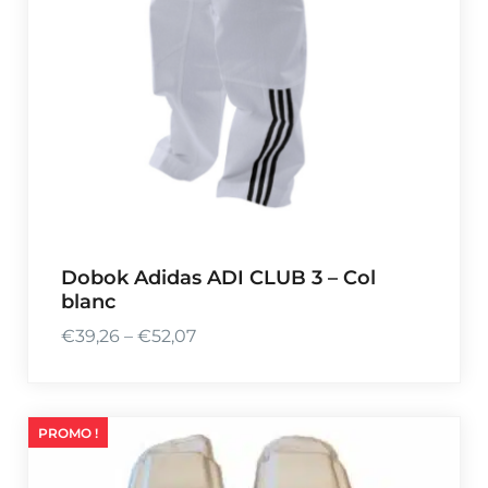
€
3
7
,
1
9
Dobok Adidas ADI CLUB 3 – Col
blanc
€
39,26
–
€
52,07
P
l
a
g
PROMO !
e
d