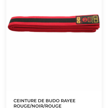
x
:
€
2
8
,
9
3
à
€
3
8
,
0
2
CEINTURE DE BUDO RAYEE
ROUGE/NOIR/ROUGE