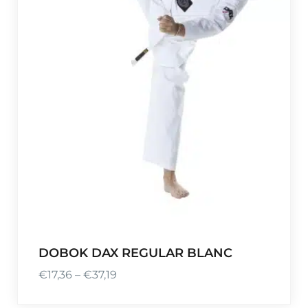
DOBOK DAX REGULAR BLANC
€
17,36
–
€
37,19
P
l