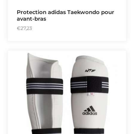
:
2
Protection adidas Taekwondo pour
€
,
avant-bras
3
3
7
5
€
27,23
,
.
1
9
.