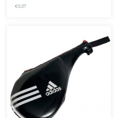
€
5,37