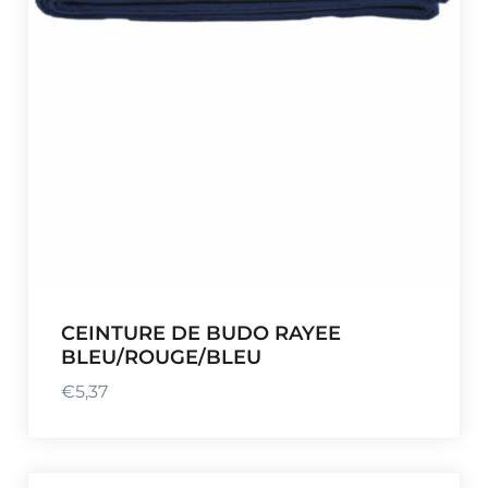
5
,
3
7
à
€
6
6
,
1
2
CEINTURE DE BUDO RAYEE
BLEU/ROUGE/BLEU
€
5,37