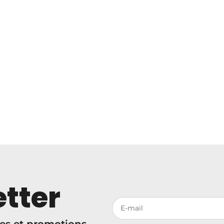
tter
Votre adresse de messagerie
es et promotions