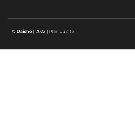
© Daisho |
2022 |
Plan du site