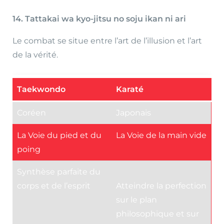
14. Tattakai wa kyo-jitsu no soju ikan ni ari
Le combat se situe entre l’art de l’illusion et l’art
de la vérité.
Taekwondo
Karaté
Coréen
Japonais
La Voie du pied et du
La Voie de la main vide
poing
Synthèse parfaite du
corps et de l’esprit
Atteindre la perfection
sur le plan
philosophique et sur