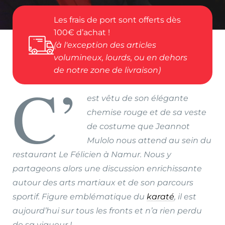
Les frais de port sont offerts dès
100€ d’achat !
(à l'exception des articles
volumineux, lourds, ou en dehors
de notre zone de livraison)
C’
est vêtu de son élégante
chemise rouge et de sa veste
de costume que Jeannot
Mulolo nous attend au sein du
restaurant Le Félicien à Namur. Nous y
partageons alors une discussion enrichissante
autour des arts martiaux et de son parcours
sportif. Figure emblématique du
karaté
, il est
aujourd’hui sur tous les fronts et n’a rien perdu
de sa vigueur !