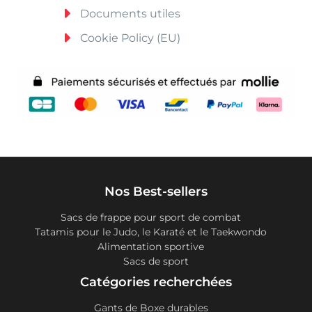
Documents utiles
Cookie Policy (EU)
Nos Best-sellers
Sacs de frappe pour sport de combat
Tatamis pour le Judo, le Karaté et le Taekwondo
Alimentation sportive
Sacs de sport
Catégories recherchées
Gants de Boxe durables