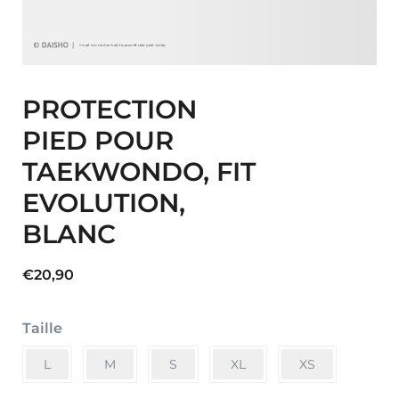
PROTECTION
PIED POUR
TAEKWONDO, FIT
EVOLUTION,
BLANC
€
20,90
Taille
L
M
S
XL
XS