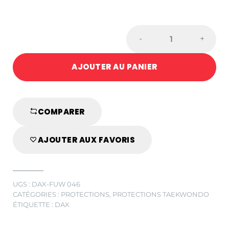
PROTECTION
-
+
PIED
POUR
AJOUTER AU PANIER
TAEKWONDO,
FIT
EVOLUTION,
BLANC
COMPARER
quantité
AJOUTER AUX FAVORIS
UGS :
DAX-FUW 046
CATÉGORIES :
PROTECTIONS
,
PROTECTIONS TAEKWONDO
ÉTIQUETTE :
DAX