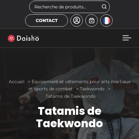
Skip to main content
Rechercher
CONTACT
Accueil
>
Équipement et vêtements pour arts martiaux
et sports de combat
>
Taekwondo
>
Tatamis de Taekwondo
Tatamis de
Taekwondo