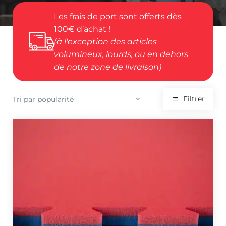
Les frais de port sont offerts dès
100€ d’achat !
(à l'exception des articles
volumineux, lourds, ou en dehors
de notre zone de livraison)
Filtrer