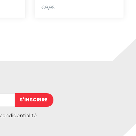
€
9,95
 (obligatoire)
 condidentialité