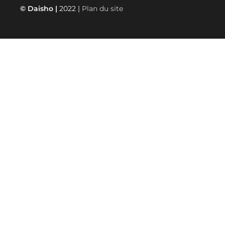
© Daisho |
2022 |
Plan du site