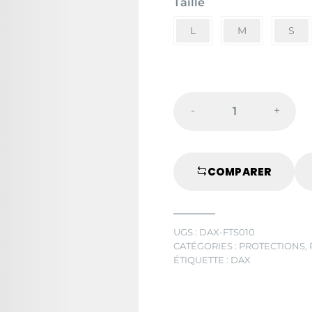
Taille
L
M
S
-
+
COQUILLE
DAME
quantité
COMPARER
UGS :
DAX-FTS010
CATÉGORIES :
PROTECTIONS
,
ÉTIQUETTE :
DAX