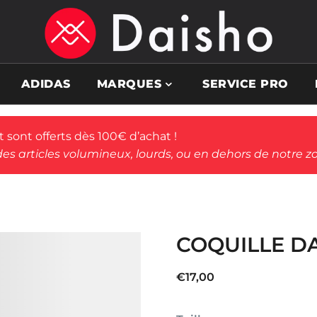
ADIDAS
MARQUES
SERVICE PRO
rt sont offerts dès 100€ d’achat !
des articles volumineux, lourds, ou en dehors de notre zo
COQUILLE D
€
17,00