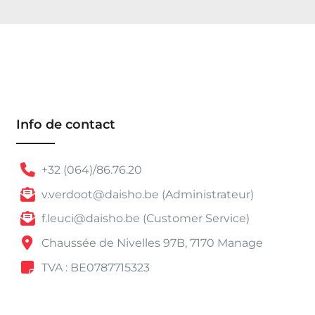
Info de contact
+32 (064)/86.76.20
v.verdoot@daisho.be (Administrateur)
f.leuci@daisho.be (Customer Service)
Chaussée de Nivelles 97B, 7170 Manage
TVA : BE0787715323