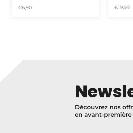
€
19,99
€
6,90
Newsle
Découvrez nos offr
en avant-première