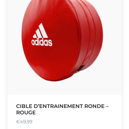
e
p
r
i
x
:
€
3
5
,
0
1
à
CIBLE D’ENTRAINEMENT RONDE –
€
ROUGE
3
9
€
49,99
,