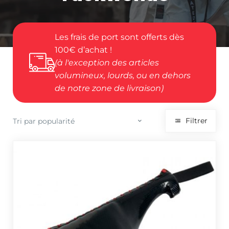
Les frais de port sont offerts dès
100€ d’achat !
(à l'exception des articles
volumineux, lourds, ou en dehors
de notre zone de livraison)
Filtrer