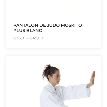
PANTALON DE JUDO MOSKITO
PLUS BLANC
€
35,01
–
€
45,00
P
l
a
g
e
d
e
p
r
i
x