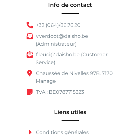
Info de contact
+32 (064)/86.76.20
v.verdoot@daisho.be
(Administrateur)
f.leuci@daisho.be (Customer
Service)
Chaussée de Nivelles 97B, 7170
Manage
TVA : BE0787715323
Liens utiles
Conditions générales