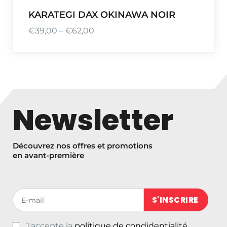
5
KARATEGI DAX OKINAWA NOIR
0
€
39,00
–
€
62,00
P
l
a
g
e
d
Newsletter
e
p
r
Découvrez nos offres et promotions
i
en avant-première
x
:
Votre adresse de messagerie (obligatoire)
€
3
J'accepte la
politique de condidentialité
9