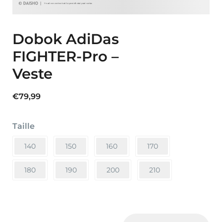
Dobok AdiDas
FIGHTER-Pro –
Veste
€
79,99
Taille
140
150
160
170
180
190
200
210
Dobok