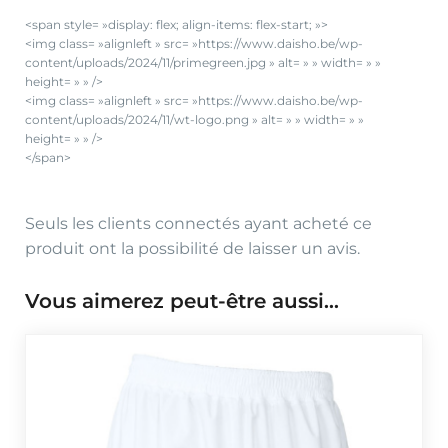
<span style= »display: flex; align-items: flex-start; »>
<img class= »alignleft » src= »https://www.daisho.be/wp-
content/uploads/2024/11/primegreen.jpg » alt= » » width= » »
height= » » />
<img class= »alignleft » src= »https://www.daisho.be/wp-
content/uploads/2024/11/wt-logo.png » alt= » » width= » »
height= » » />
</span>
Seuls les clients connectés ayant acheté ce
produit ont la possibilité de laisser un avis.
Vous aimerez peut-être aussi…