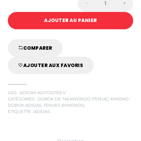
-
+
AdiDas
FIGHTER-
AJOUTER AU PANIER
Pro
-
Veste
quantité
COMPARER
AJOUTER AUX FAVORIS
UGS :
ADIDAS-ADITOGF03-V
CATÉGORIES :
DOBOK DE TAEKWONDO (TENUE)
,
KIMONO -
DOBOK ADIDAS
,
TENUES (KIMONOS)
ÉTIQUETTE :
ADIDAS