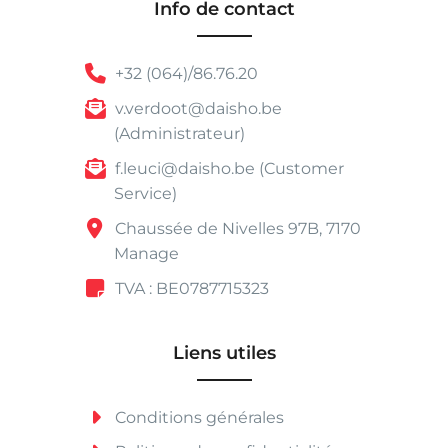
Info de contact
+32 (064)/86.76.20
v.verdoot@daisho.be
(Administrateur)
f.leuci@daisho.be (Customer
Service)
Chaussée de Nivelles 97B, 7170
Manage
TVA : BE0787715323
Liens utiles
Conditions générales