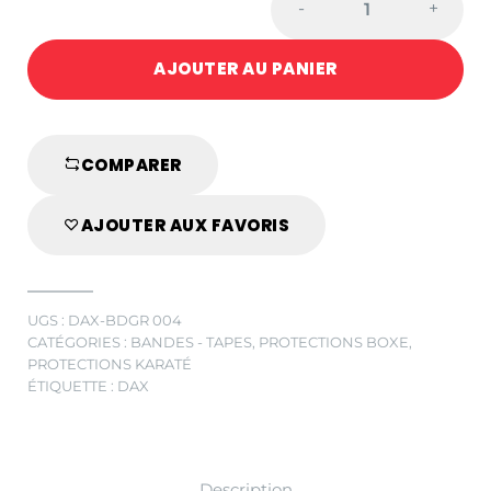
-
+
DE
MAINTIEN
AJOUTER AU PANIER
3,8
CM
VERT
quantité
COMPARER
AJOUTER AUX FAVORIS
UGS :
DAX-BDGR 004
CATÉGORIES :
BANDES - TAPES
,
PROTECTIONS BOXE
,
PROTECTIONS KARATÉ
ÉTIQUETTE :
DAX
Description