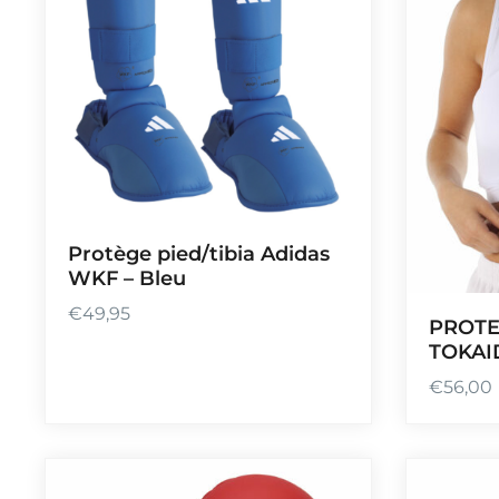
Protège pied/tibia Adidas
WKF – Bleu
€
49,95
PROTE
TOKAI
€
56,00