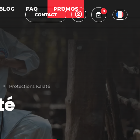
BLOG
FAQ
PROMOS
0
CONTACT
>
Protections Karaté
té