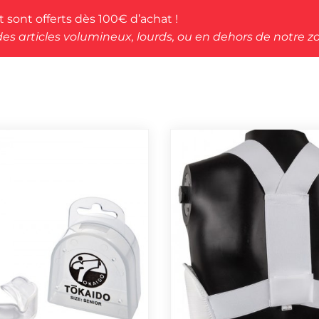
rt sont offerts dès 100€ d’achat !
des articles volumineux, lourds, ou en dehors de notre zo