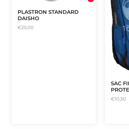
PLASTRON STANDARD
DAISHO
€
25,00
SAC F
PROTE
€
10,50