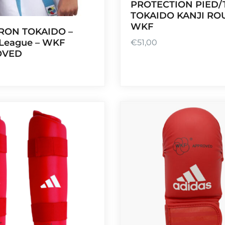
PROTECTION PIED/
TOKAIDO KANJI RO
WKF
RON TOKAIDO –
 League – WKF
€
51,00
OVED