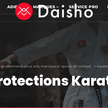
ADIDAS
MARQUES
SERVICE PRO
et vêtements pour arts martiaux et sports de combat
>
Karaté
rotections Kara