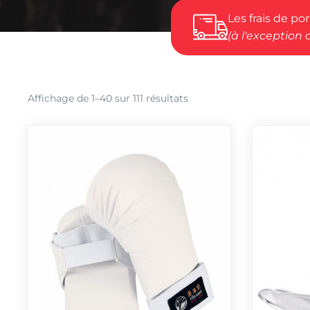
Les frais de po
(à l'exception 
Trié
Affichage de 1–40 sur 111 résultats
par
popularité