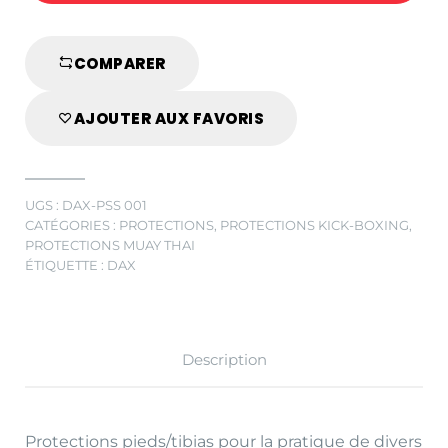
LINE
quantité
COMPARER
AJOUTER AUX FAVORIS
UGS :
DAX-PSS 001
CATÉGORIES :
PROTECTIONS
,
PROTECTIONS KICK-BOXING
,
PROTECTIONS MUAY THAI
ÉTIQUETTE :
DAX
Description
Protections pieds/tibias pour la pratique de divers