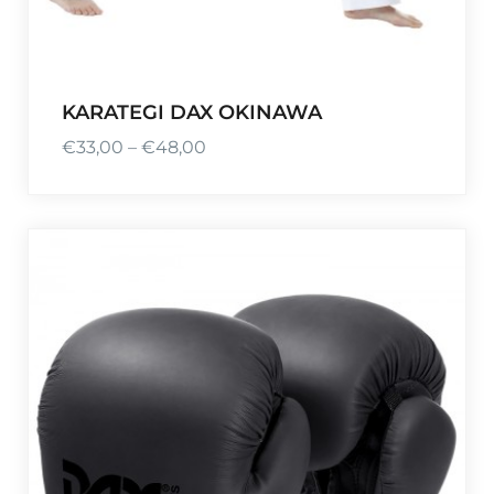
KARATEGI DAX OKINAWA
€
33,00
–
€
48,00
P
l
a
g
e
d
e
p
r
i
x
: