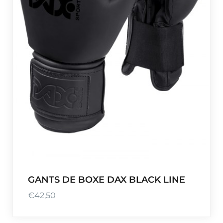
€
3
3
,
0
0
à
€
4
8
,
0
0
GANTS DE BOXE DAX BLACK LINE
€
42,50