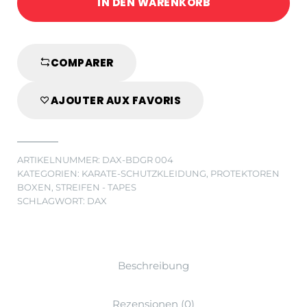
IN DEN WARENKORB
GRÜN
quantity
COMPARER
AJOUTER AUX FAVORIS
ARTIKELNUMMER:
DAX-BDGR 004
KATEGORIEN:
KARATE-SCHUTZKLEIDUNG
,
PROTEKTOREN
BOXEN
,
STREIFEN - TAPES
SCHLAGWORT:
DAX
Beschreibung
Rezensionen (0)