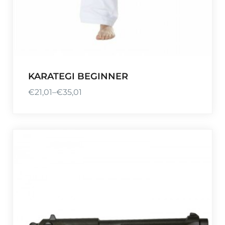
KARATEGI BEGINNER
€
21,01
–
€
35,01
P
r
e
i
s
s
p
a
n
n
e