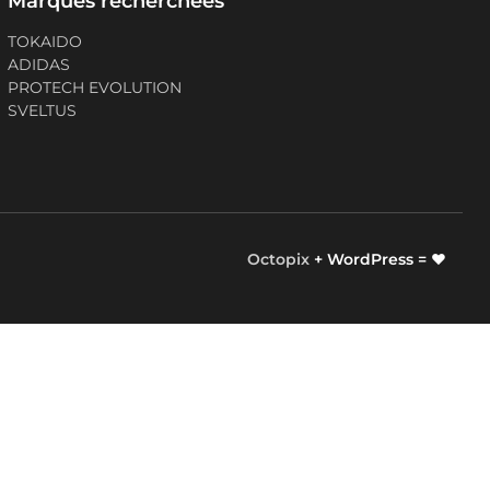
Marques recherchées
TOKAIDO
ADIDAS
PROTECH EVOLUTION
SVELTUS
Octopix
+ WordPress = ❤