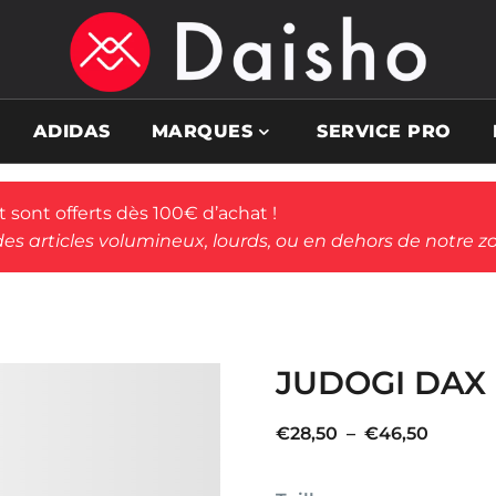
ADIDAS
MARQUES
SERVICE PRO
rt sont offerts dès 100€ d’achat !
des articles volumineux, lourds, ou en dehors de notre zo
JUDOGI DAX
Plage
€
28,50
–
€
46,50
de
prix :