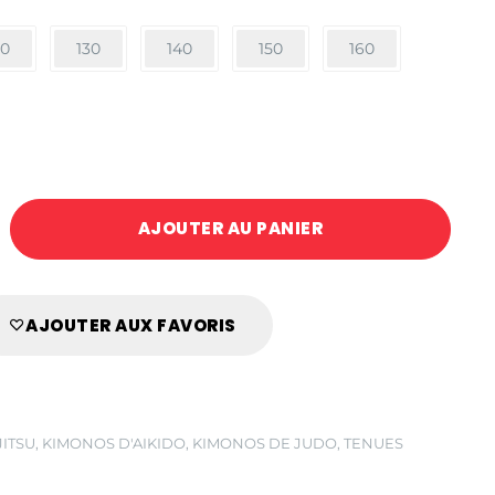
20
130
140
150
160
AJOUTER AU PANIER
AJOUTER AUX FAVORIS
JITSU
,
KIMONOS D'AIKIDO
,
KIMONOS DE JUDO
,
TENUES