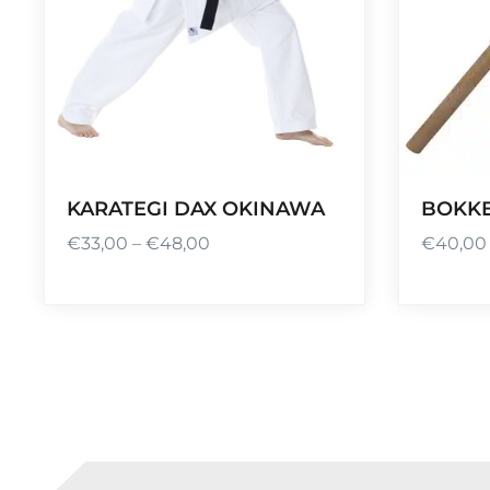
KARATEGI DAX OKINAWA
BOKK
€
33,00
–
€
48,00
€
40,00
P
l
a
g
e
d
e
p
r