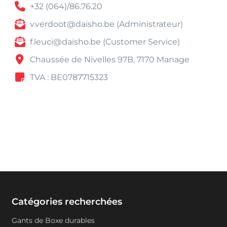
+32 (064)/86.76.20
v.verdoot@daisho.be (Administrateur)
f.leuci@daisho.be (Customer Service)
Chaussée de Nivelles 97B, 7170 Manage
TVA : BE0787715323
Catégories recherchées
Gants de Boxe durables