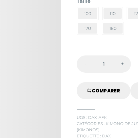
Taille
€28,50
à
100
110
1
€46,50
170
180
-
+
JUDOGI
DAX
KIDS
COMPARER
BLANC
quantité
UGS :
DAX-AFK
CATÉGORIES :
KIMONO DE JU
(KIMONOS)
ÉTIQUETTE :
DAX