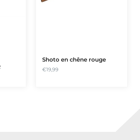
Shoto en chêne rouge
R
€
19,99