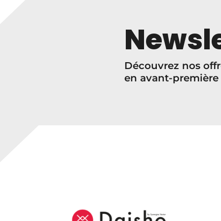
i
x
Newsle
:
€
Découvrez nos offr
3
en avant-première
3
,
0
0
à
€
4
8
,
0
0