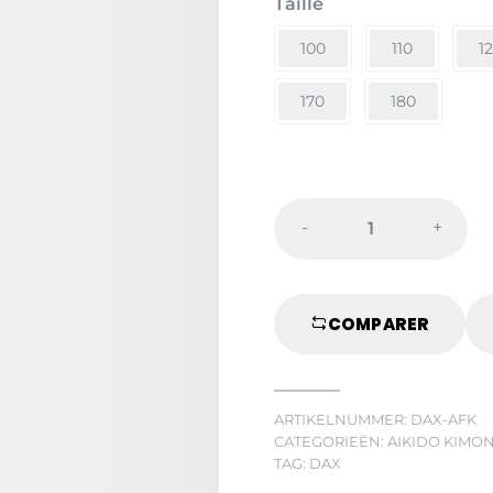
Taille
€46,50
100
110
1
170
180
-
+
JUDOGI
DAX
KINDEREN
COMPARER
WIT
quantity
ARTIKELNUMMER:
DAX-AFK
CATEGORIEËN:
AIKIDO KIMO
TAG:
DAX