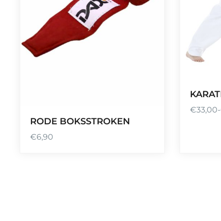
KARAT
€
33,00
-
P
RODE BOKSSTROKEN
r
€
6,90
i
j
s
k
l
a
s