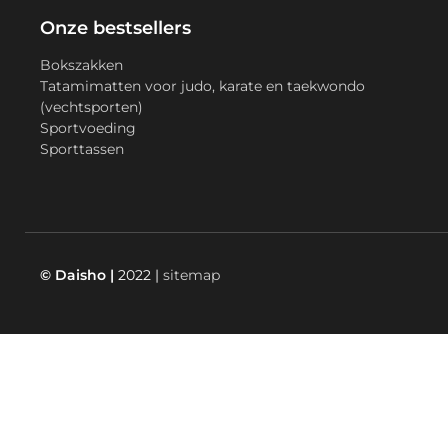
Onze bestsellers
Bokszakken
Tatamimatten voor judo, karate en taekwondo
(vechtsporten)
Sportvoeding
Sporttassen
© Daisho |
2022 |
sitemap