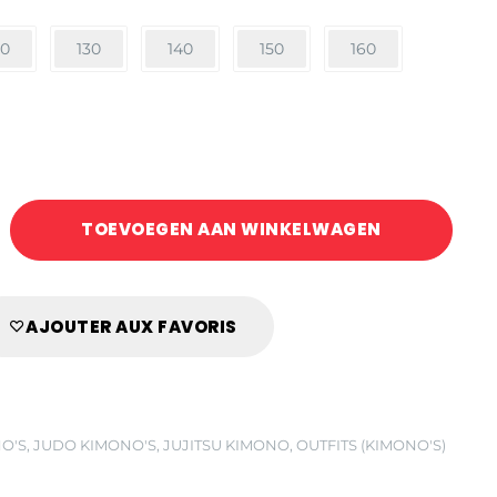
20
130
140
150
160
TOEVOEGEN AAN WINKELWAGEN
AJOUTER AUX FAVORIS
NO'S
,
JUDO KIMONO'S
,
JUJITSU KIMONO
,
OUTFITS (KIMONO'S)