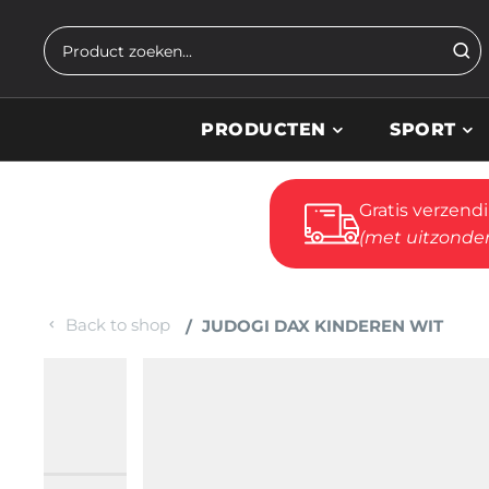
Skip to main content
Zoeken
PRODUCTEN
SPORT
Gratis verzend
(met uitzonder
Back to shop
JUDOGI DAX KINDEREN WIT