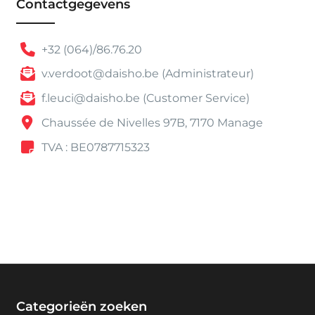
Contactgegevens
+32 (064)/86.76.20
v.verdoot@daisho.be (Administrateur)
f.leuci@daisho.be (Customer Service)
Chaussée de Nivelles 97B, 7170 Manage
TVA : BE0787715323
Categorieën zoeken