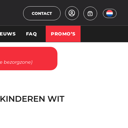
CONTACT
IEUWS
FAQ
PROMO’S
ze bezorgzone)
 KINDEREN WIT
se: