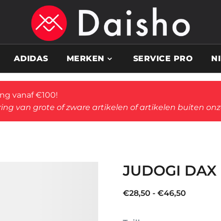
ADIDAS
MERKEN
SERVICE PRO
N
ing vanaf €100!
ing van grote of zware artikelen of artikelen buiten on
JUDOGI DAX
Prijsklas
€
28,50
-
€
46,50
€28,50
tot