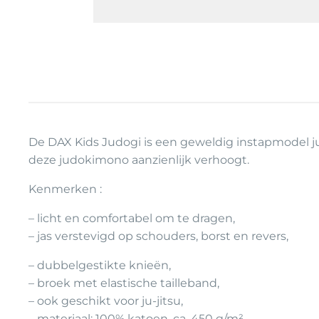
De DAX Kids Judogi is een geweldig instapmodel ju
deze judokimono aanzienlijk verhoogt.
Kenmerken :
– licht en comfortabel om te dragen,
– jas verstevigd op schouders, borst en revers,
– dubbelgestikte knieën,
– broek met elastische tailleband,
– ook geschikt voor ju-jitsu,
– materiaal: 100% katoen, ca. 450 g/m²,