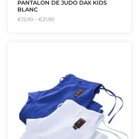
PANTALON DE JUDO DAX KIDS
9
BLANC
€
15,90
–
€
21,90
P
l
a
g
e
d
e
p
r
i
x
:
€
1