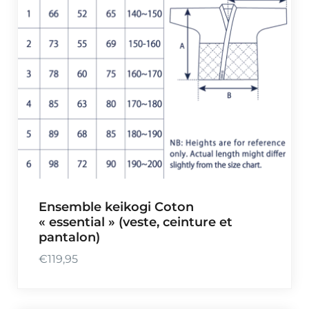
i
x
:
€
7
2
,
5
0
à
Ensemble keikogi Coton
€
« essential » (veste, ceinture et
8
pantalon)
9
,
€
119,95
5
0