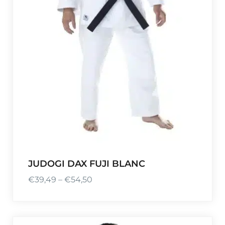
JUDOGI DAX FUJI BLANC
€
39,49
–
€
54,50
P
l
a
g