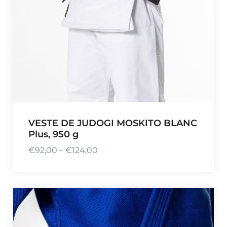
€
5
4
,
0
0
VESTE DE JUDOGI MOSKITO BLANC
Plus, 950 g
€
92,00
–
€
124,00
P
l
a
g
e
d