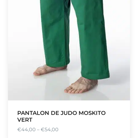
0
,
0
0
à
€
9
4
,
0
0
PANTALON DE JUDO MOSKITO
VERT
€
44,00
–
€
54,00
P