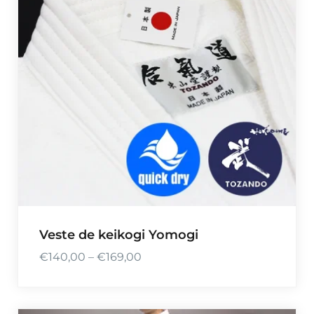
Veste de keikogi Yomogi
€
140,00
–
€
169,00
P
l
a