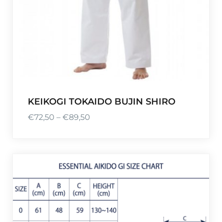
à
€
4
2
,
0
0
KEIKOGI TOKAIDO BUJIN SHIRO
€
72,50
–
€
89,50
P
l
a
g
e
d
e
p
r