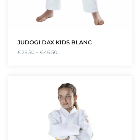
4
,
5
0
JUDOGI DAX KIDS BLANC
€
28,50
–
€
46,50
P
l
a
g
e
d
e
p
r
i
x