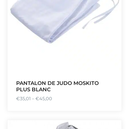
5
,
9
0
à
€
2
1
,
9
0
PANTALON DE JUDO MOSKITO
PLUS BLANC
€
35,01
–
€
45,00
P
l
a
g