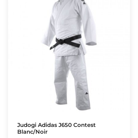
e
d
e
p
r
i
x
:
€
3
5
,
0
1
à
Judogi Adidas J650 Contest
€
Blanc/Noir
4