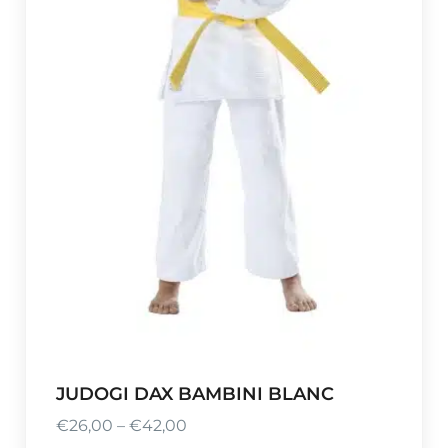
:
€
2
8
,
5
0
à
€
4
6
,
5
0
JUDOGI DAX BAMBINI BLANC
€
26,00
–
€
42,00
P