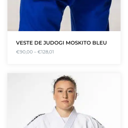
,
0
0
VESTE DE JUDOGI MOSKITO BLEU
€
90,00
–
€
128,01
P
l
a
g
e
d
e
p
r
i
x