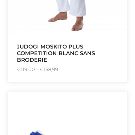
JUDOGI MOSKITO PLUS
COMPETITION BLANC SANS
BRODERIE
€
119,00
–
€
158,99
P
l
a
g
e
d
e
p
r