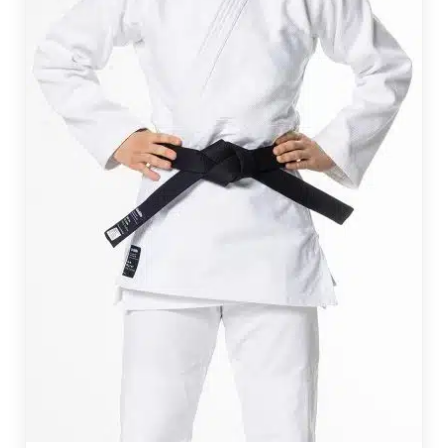
:
€
9
0
,
0
0
à
€
1
2
8
,
0
1