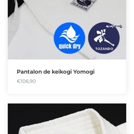
:
€
3
6
,
0
0
à
Pantalon de keikogi Yomogi
€
4
€
106,90
6
,
0
0