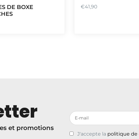
S DE BOXE
€
41,90
CHES
tter
Votre adresse de messagerie
es et promotions
J'accepte la
politique de