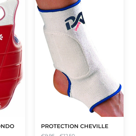
ONDO
PROTECTION CHEVILLE
€
9,95
–
€
12,50