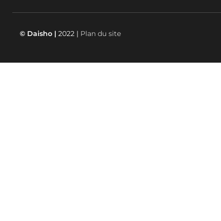
© Daisho |
2022 |
Plan du site