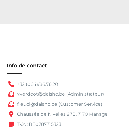
Info de contact
+32 (064)/86.76.20
v.verdoot@daisho.be (Administrateur)
f.leuci@daisho.be (Customer Service)
Chaussée de Nivelles 97B, 7170 Manage
TVA : BE0787715323