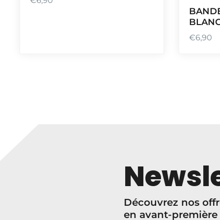
€
6,90
BANDE
BLAN
€
6,90
Newsle
Découvrez nos offr
en avant-première