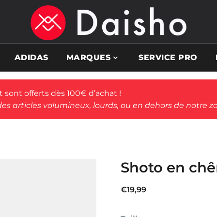
ADIDAS
MARQUES
SERVICE PRO
rt sont offerts dès 100€ d’achat !
des articles volumineux, lourds, ou en dehors de notre zo
Shoto en chê
€
19,99