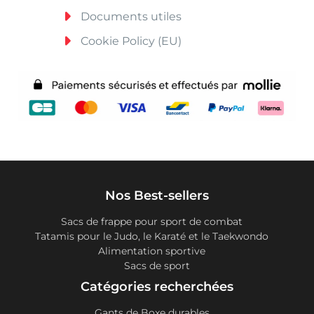
Documents utiles
Cookie Policy (EU)
Nos Best-sellers
Sacs de frappe pour sport de combat
Tatamis pour le Judo, le Karaté et le Taekwondo
Alimentation sportive
Sacs de sport
Catégories recherchées
Gants de Boxe durables