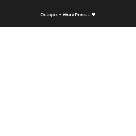
Octopix
+ WordPress = ❤