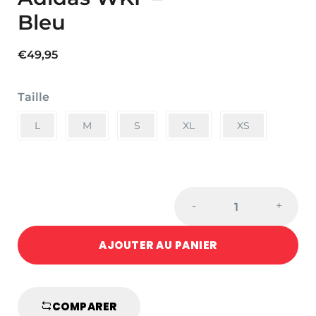
Bleu
€
49,95
Taille
L
M
S
XL
XS
Protège
-
+
pied/tibia
Adidas
AJOUTER AU PANIER
WKF
-
Bleu
quantité
COMPARER