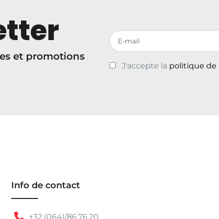
tter
Votre adresse de messagerie
es et promotions
J'accepte la
politique de
Info de contact
+32 (064)/86.76.20