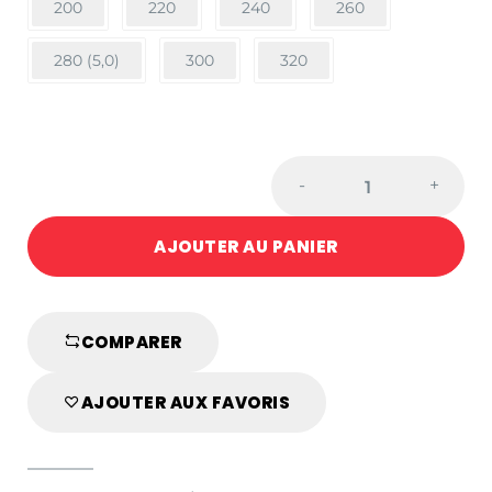
200
220
240
260
280 (5,0)
300
320
CEINTURE
-
+
BLANC/JAUNE
quantité
AJOUTER AU PANIER
COMPARER
AJOUTER AUX FAVORIS