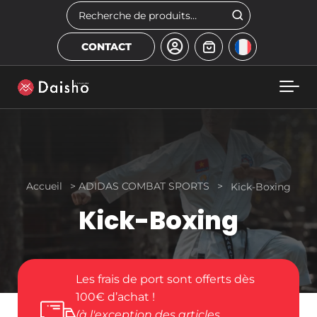
Skip to main content
Rechercher
CONTACT
Accueil
>
ADIDAS COMBAT SPORTS
>
Kick-Boxing
Kick-Boxing
Les frais de port sont offerts dès
100€ d’achat !
(à l'exception des articles