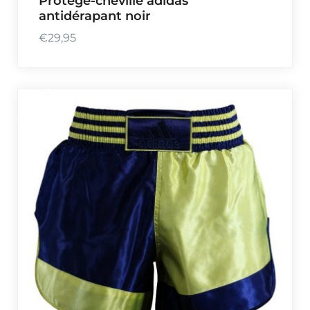
Protège-cheville adidas
antidérapant noir
€
29,95