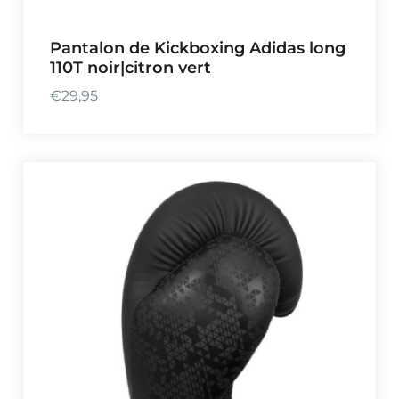
Pantalon de Kickboxing Adidas long
110T noir|citron vert
€
29,95