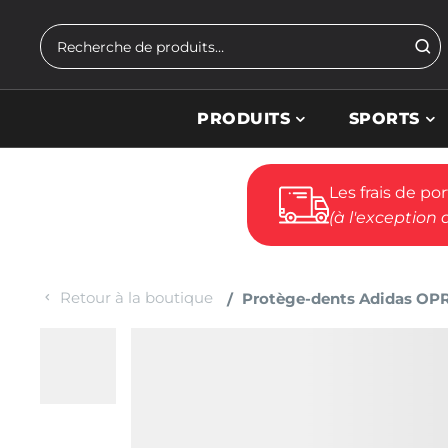
Skip to main content
Rechercher
PRODUITS
SPORTS
Les frais de po
(à l'exception 
Retour à la boutique
Protège-dents Adidas OPR