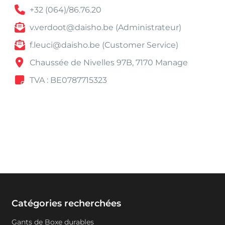
+32 (064)/86.76.20
v.verdoot@daisho.be (Administrateur)
f.leuci@daisho.be (Customer Service)
Chaussée de Nivelles 97B, 7170 Manage
TVA : BE0787715323
Catégories recherchées
Gants de Boxe durables