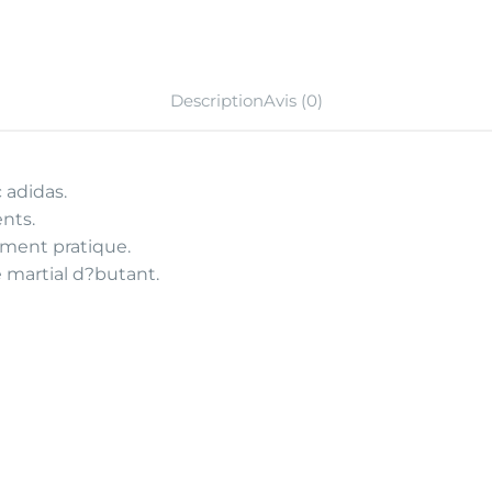
Description
Avis (0)
 adidas.
nts.
ement pratique.
e martial d?butant.