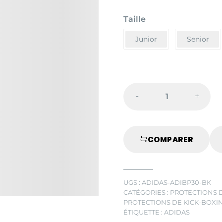
Taille
Junior
Senior
-
+
Protège-
dents
Adidas
COMPARER
OPRO
Gen4
Snap-
Fit
UGS :
ADIDAS-ADIBP30-BK
Noir
CATÉGORIES :
PROTECTIONS 
quantité
PROTECTIONS DE KICK-BOXI
ÉTIQUETTE :
ADIDAS