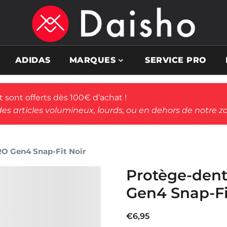
ADIDAS
MARQUES
SERVICE PRO
rt sont offerts dès 100€ d’achat !
des articles volumineux, lourds, ou en dehors de notre zo
O Gen4 Snap-Fit Noir
Protège-den
Gen4 Snap-Fi
€
6,95