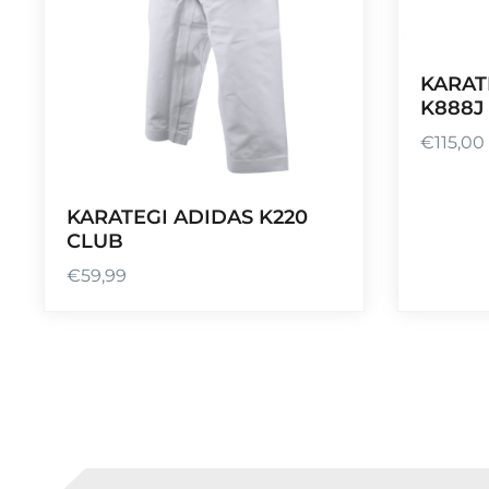
KARAT
K888J
€
115,00
KARATEGI ADIDAS K220
CLUB
€
59,99