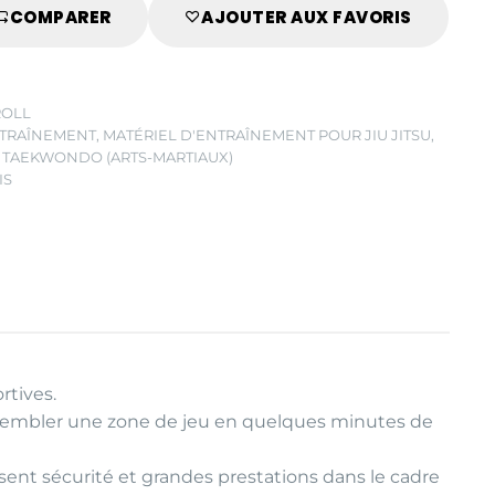
COMPARER
AJOUTER AUX FAVORIS
ROLL
NTRAÎNEMENT
,
MATÉRIEL D'ENTRAÎNEMENT POUR JIU JITSU
,
T TAEKWONDO (ARTS-MARTIAUX)
IS
rtives.
’assembler une zone de jeu en quelques minutes de
sent sécurité et grandes prestations dans le cadre