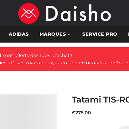
ADIDAS
MARQUES
SERVICE PRO
rt sont offerts dès 100€ d’achat !
des articles volumineux, lourds, ou en dehors de notre zo
Tatami TIS-R
€
275,00