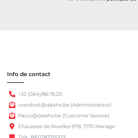
0
à
€
1
0
4
,
0
0
Info de contact
+32 (064)/86.76.20
v.verdoot@daisho.be (Administrateur)
f.leuci@daisho.be (Customer Service)
Chaussée de Nivelles 97B, 7170 Manage
TVA : BE0787715323