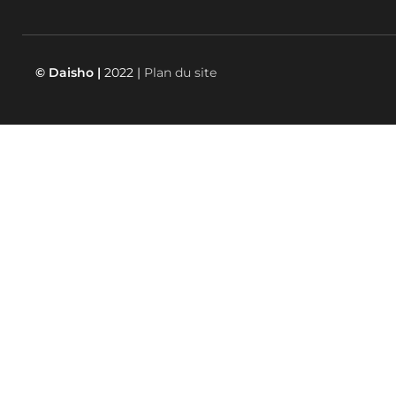
© Daisho |
2022 |
Plan du site