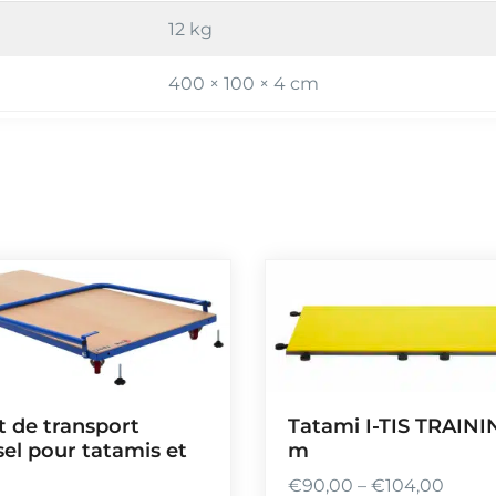
12 kg
400 × 100 × 4 cm
t de transport
Tatami I-TIS TRAININ
sel pour tatamis et
m
€
90,00
–
€
104,00