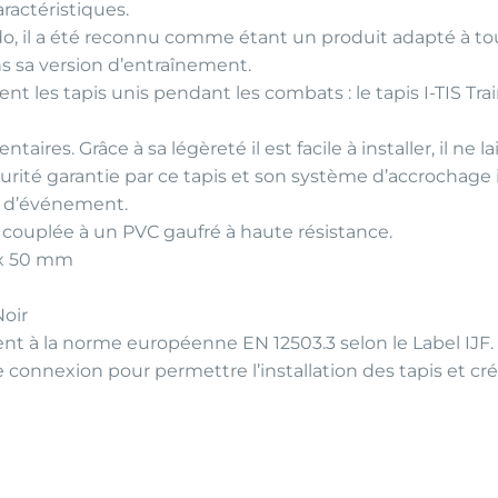
ractéristiques.
o, il a été reconnu comme étant un produit adapté à to
ns sa version d’entraînement.
t les tapis unis pendant les combats : le tapis I-TIS Tra
aires. Grâce à sa légèreté il est facile à installer, il ne
curité garantie par ce tapis et son système d’accrochage i
pe d’événement.
 couplée à un PVC gaufré à haute résistance.
 x 50 mm
Noir
t à la norme européenne EN 12503.3 selon le Label IJF.
de connexion pour permettre l’installation des tapis et c