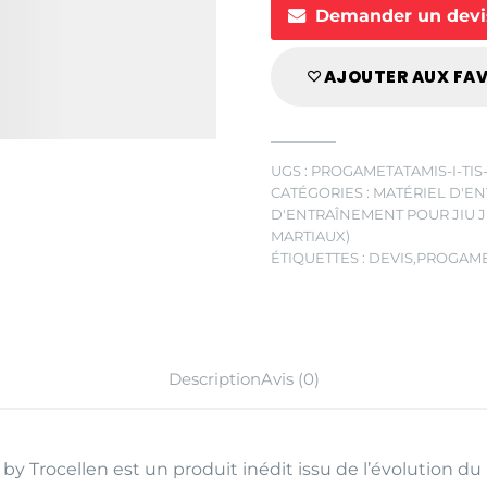
Demander un devi
€90,
à
€104,
AJOUTER AUX FA
UGS :
PROGAMETATAMIS-I-TIS-
CATÉGORIES :
MATÉRIEL D'E
D'ENTRAÎNEMENT POUR JIU J
MARTIAUX)
ÉTIQUETTES :
DEVIS
,
PROGAME
Description
Avis (0)
 Trocellen est un produit inédit issu de l’évolution du 