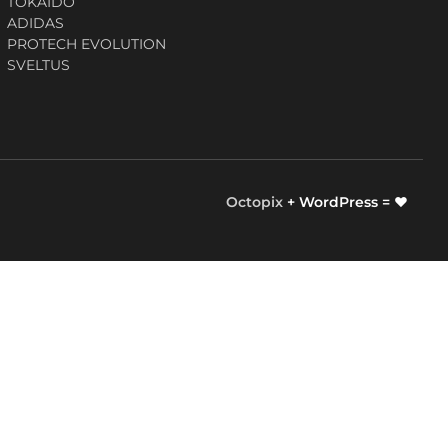
TOKAIDO
ADIDAS
PROTECH EVOLUTION
SVELTUS
Octopix
+ WordPress = ❤