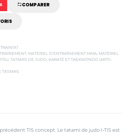
s
COMPARER
00
00
VORIS
TRAIN1X1
NTRAÎNEMENT
,
MATÉRIEL D'ENTRAÎNEMENT MMA
,
MATÉRIEL
ITSU
,
TATAMIS DE JUDO, KARATÉ ET TAEKWONDO (ARTS-
 TATAMIS
précédent TIS concept. Le tatami de judo I-TIS est