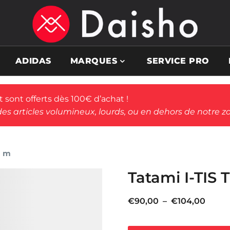
ADIDAS
MARQUES
SERVICE PRO
rt sont offerts dès 100€ d’achat !
des articles volumineux, lourds, ou en dehors de notre zo
1 m
Tatami I-TIS 
Plage
€
90,00
–
€
104,00
de
prix :