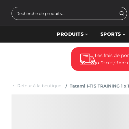
Skip to main content
Rechercher
PRODUITS
SPORTS
Les frais de po
(à l'exception 
Retour à la boutique
Tatami I-TIS TRAINING 1 x 