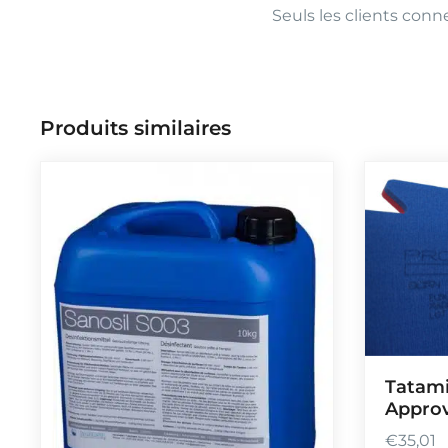
Seuls les clients conne
Produits similaires
Tatam
Appro
€
35,01