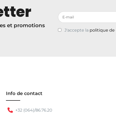
tter
Votre adresse de messagerie
es et promotions
J'accepte la
politique de
Info de contact
+32 (064)/86.76.20