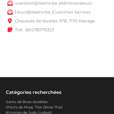
v.verdoot@daisho.be (Administrateur)
f.leuci@daisho.be (Customer Service)
Chaussée de Nivelles 97B, 7170 Manage
TVA : BE0787715323
Catégories recherchées
Gants de Boxe durables
Shorts de Muay Thai (Boxe Thai)
Kimonos de Judo (judogi)