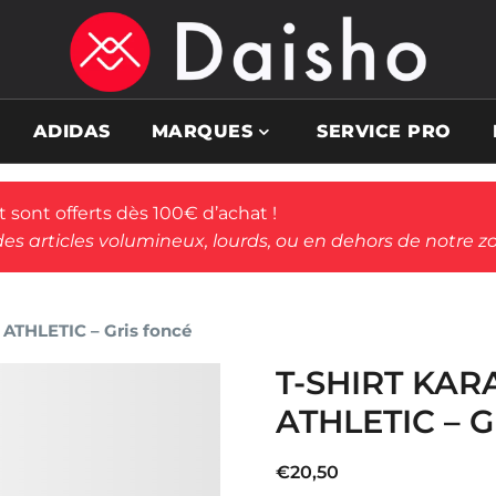
ADIDAS
MARQUES
SERVICE PRO
rt sont offerts dès 100€ d’achat !
des articles volumineux, lourds, ou en dehors de notre zo
ATHLETIC – Gris foncé
T-SHIRT KAR
ATHLETIC – G
€
20,50