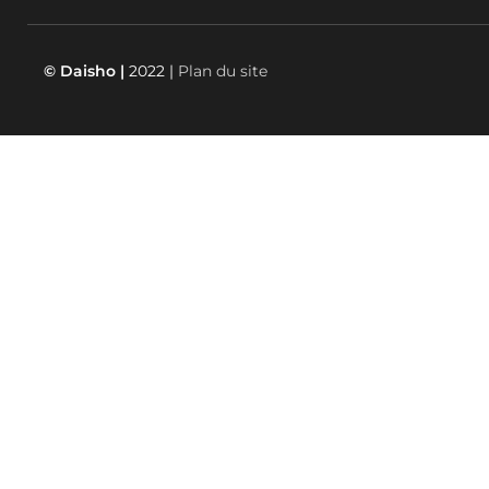
© Daisho |
2022 |
Plan du site