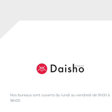
0
à
€
9
7
,
0
1
Nos bureaux sont ouverts du lundi au vendredi de 9h00 à
18h00