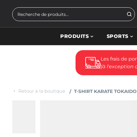
Skip to main content
Rechercher
PRODUITS
SPORTS
Les frais de po
(à l'exception 
Retour à la boutique
T-SHIRT KARATE TOKAIDO 