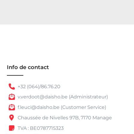
,
0
1
à
€
1
2
2
,
Info de contact
5
0
+32 (064)/86.76.20
v.verdoot@daisho.be (Administrateur)
f.leuci@daisho.be (Customer Service)
Chaussée de Nivelles 97B, 7170 Manage
TVA : BE0787715323