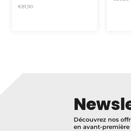
P
€
81,90
l
a
g
e
d
e
p
r
i
x
:
Newsle
€
8
0
Découvrez nos offr
,
en avant-première
5