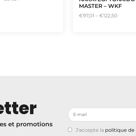
MASTER – WKF
€
97,01
–
€
122,50
P
l
a
g
e
d
e
p
r
i
x
tter
:
Votre adresse de messagerie
€
es et promotions
9
J'accepte la
politique de
7