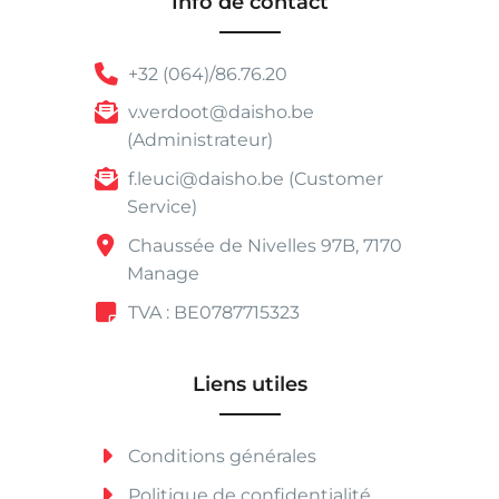
Info de contact
+32 (064)/86.76.20
v.verdoot@daisho.be
(Administrateur)
f.leuci@daisho.be (Customer
Service)
Chaussée de Nivelles 97B, 7170
Manage
TVA : BE0787715323
Liens utiles
Conditions générales
Politique de confidentialité