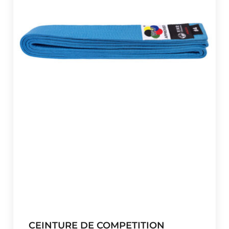
:
€
4
8
,
0
0
à
€
7
1
,
0
0
CEINTURE DE COMPETITION