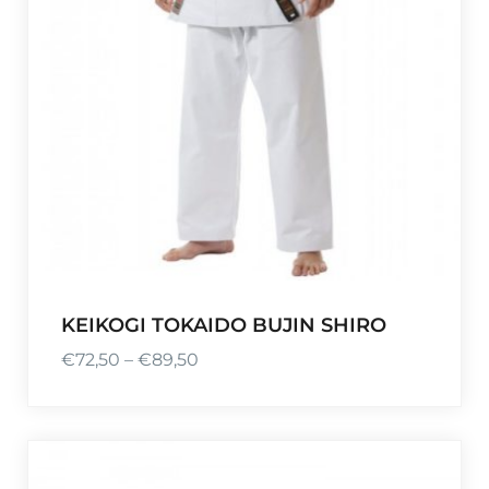
KEIKOGI TOKAIDO BUJIN SHIRO
€
72,50
–
€
89,50
P
l
a
g
e