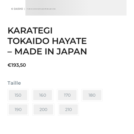
KARATEGI
TOKAIDO HAYATE
– MADE IN JAPAN
€
193,50
Taille
150
160
170
180
190
200
210