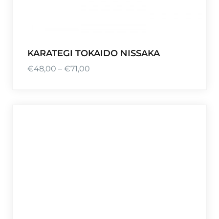
,
5
0
KARATEGI TOKAIDO NISSAKA
€
48,00
–
€
71,00
P
l
a
g
e
d
e
p
r
i
x