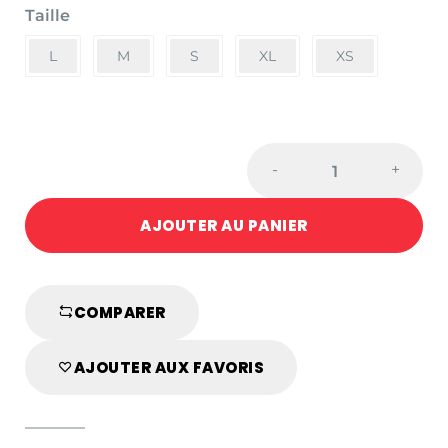
Taille
L
M
S
XL
XS
Protège-
-
+
tibia
-
AJOUTER AU PANIER
Blanc
quantité
COMPARER
AJOUTER AUX FAVORIS