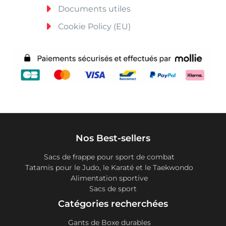
Documents utiles
Cookie Policy (EU)
Nos Best-sellers
Sacs de frappe pour sport de combat
Tatamis pour le Judo, le Karaté et le Taekwondo
Alimentation sportive
Sacs de sport
Catégories recherchées
Gants de Boxe durables