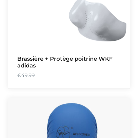
Brassière + Protège poitrine WKF
adidas
€
49,99