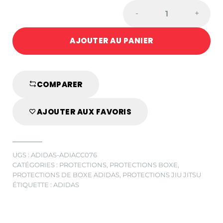
Protège
-
+
oreilles
adidas
AJOUTER AU PANIER
quantité
COMPARER
AJOUTER AUX FAVORIS
UGS :
ADIDAS-ADIACC076
CATÉGORIES :
PROTECTIONS
,
PROTECTIONS BOXE
,
PROTECTIONS DE BOXE ADIDAS
,
PROTECTIONS JIU JITSU
ÉTIQUETTE :
ADIDAS