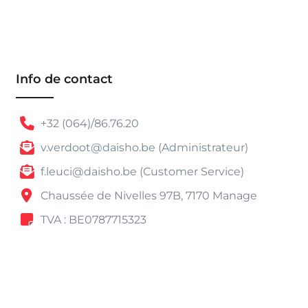
Info de contact
+32 (064)/86.76.20
v.verdoot@daisho.be (Administrateur)
f.leuci@daisho.be (Customer Service)
Chaussée de Nivelles 97B, 7170 Manage
TVA : BE0787715323