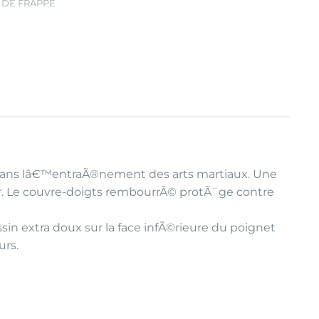
 DE FRAPPE
 dans lâ€™entraÃ®nement des arts martiaux. Une
r. Le couvre-doigts rembourrÃ© protÃ¨ge contre
in extra doux sur la face infÃ©rieure du poignet
urs.