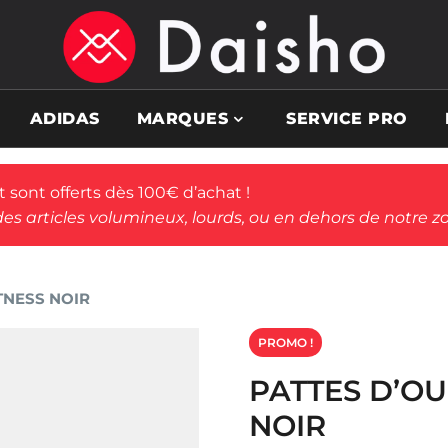
ADIDAS
MARQUES
SERVICE PRO
rt sont offerts dès 100€ d’achat !
des articles volumineux, lourds, ou en dehors de notre zo
TNESS NOIR
PROMO !
PATTES D’OU
NOIR