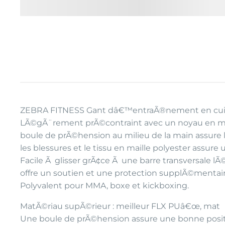
ZEBRA FITNESS Gant dâ€™entraÃ®nement en cuir s
LÃ©gÃ¨rement prÃ©contraint avec un noyau en mou
boule de prÃ©hension au milieu de la main assure
les blessures et le tissu en maille polyester assure
Facile Ã glisser grÃ¢ce Ã une barre transversale l
offre un soutien et une protection supplÃ©mentair
Polyvalent pour MMA, boxe et kickboxing.
MatÃ©riau supÃ©rieur : meilleur FLX PUâ€œ, mat
Une boule de prÃ©hension assure une bonne posi