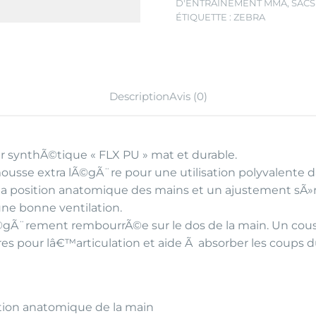
D'ENTRAÎNEMENT MMA
,
SACS
ÉTIQUETTE :
ZEBRA
Description
Avis (0)
ynthÃ©tique « FLX PU » mat et durable.
sse extra lÃ©gÃ¨re pour une utilisation polyvalente
 la position anatomique des mains et un ajustement sÃ»
 une bonne ventilation.
Ã©gÃ¨rement rembourrÃ©e sur le dos de la main. Un couss
es pour lâ€™articulation et aide Ã absorber les coups d
tion anatomique de la main