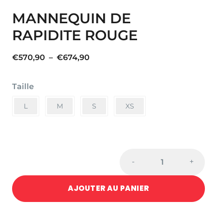
MANNEQUIN DE
RAPIDITE ROUGE
Plage
€
570,90
–
€
674,90
de
prix :
Taille
€570,90
à
L
M
S
XS
€674,90
MANNEQUIN
-
+
DE
RAPIDITE
AJOUTER AU PANIER
ROUGE
quantité