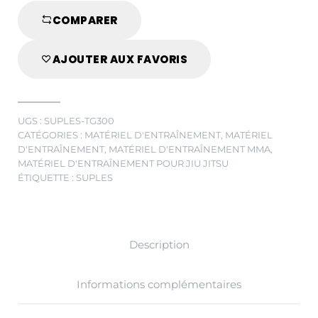
COMPARER
AJOUTER AUX FAVORIS
UGS :
SUPLES-TG300
CATÉGORIES :
MATÉRIEL D'ENTRAÎNEMENT
,
MATÉRIEL
D'ENTRAÎNEMENT
,
MATÉRIEL D'ENTRAÎNEMENT MMA
,
MATÉRIEL D'ENTRAÎNEMENT POUR JIU JITSU
ÉTIQUETTE :
SUPLES
Description
Informations complémentaires