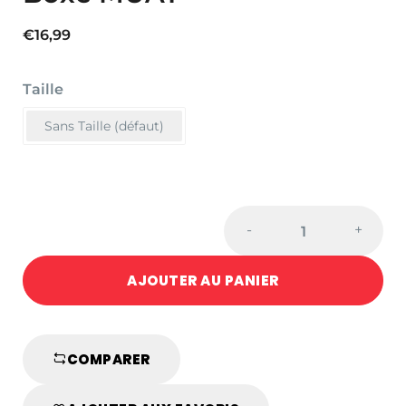
€
16,99
Taille
Sans Taille (défaut)
Liniment
-
+
pour
la
AJOUTER AU PANIER
Boxe
MUAY
quantité
COMPARER