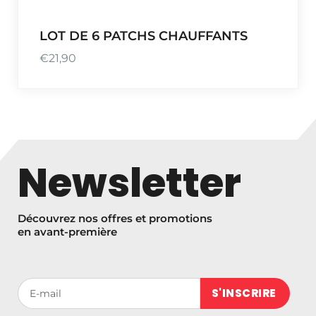
i
:
t
€
LOT DE 6 PATCHS CHAUFFANTS
1
€
21,90
:
4
€
,
1
8
8
0
,
.
5
Newsletter
0
.
Découvrez nos offres et promotions
en avant-première
Votre adresse de messagerie (obligatoire)