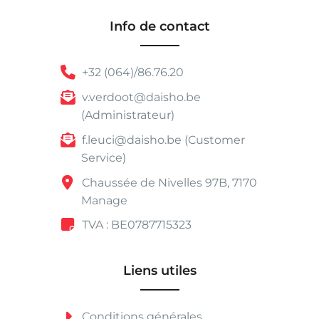
Info de contact
+32 (064)/86.76.20
v.verdoot@daisho.be
(Administrateur)
f.leuci@daisho.be (Customer
Service)
Chaussée de Nivelles 97B, 7170
Manage
TVA : BE0787715323
Liens utiles
Conditions générales