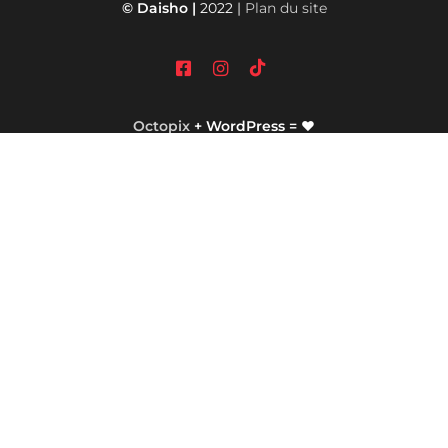
© Daisho |
2022 |
Plan du site
Octopix
+ WordPress = ❤