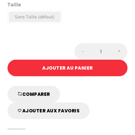
Taille
Sans Taille (défaut)
Corde
-
+
uchi
komi
AJOUTER AU PANIER
JUDO
adidas
quantité
COMPARER
AJOUTER AUX FAVORIS