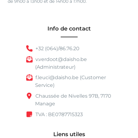
de 9h00 à 13h00 et de 14h00 à 17h00.
Info de contact
+32 (064)/86.76.20
v.verdoot@daisho.be
(Administrateur)
f.leuci@daisho.be (Customer
Service)
Chaussée de Nivelles 97B, 7170
Manage
TVA : BE0787715323
Liens utiles