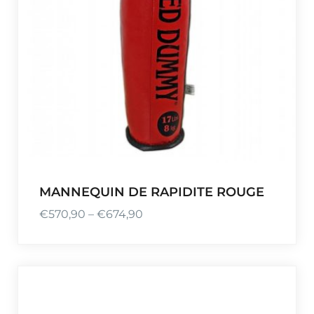
MANNEQUIN DE RAPIDITE ROUGE
€
570,90
–
€
674,90
P
l
a
g
e
d