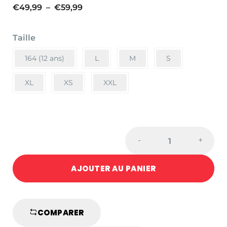
Plage
€
49,99
–
€
59,99
de
prix :
Taille
€49,99
à
164 (12 ans)
L
M
S
€59,99
XL
XS
XXL
COMMUNITY
-
+
HOODIE
ADIDAS
AJOUTER AU PANIER
NOIR/BLANC
quantité
COMPARER