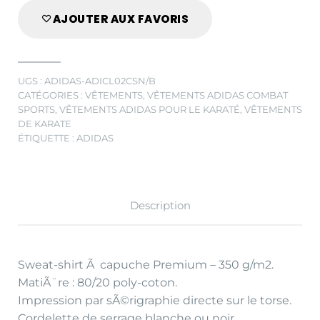
AJOUTER AUX FAVORIS
UGS :
ADIDAS-ADICL02CSN/B
CATÉGORIES :
VÊTEMENTS
,
VÊTEMENTS ADIDAS COMBAT
SPORTS
,
VÊTEMENTS ADIDAS POUR LE KARATÉ
,
VÊTEMENTS
DE KARATE
ÉTIQUETTE :
ADIDAS
Description
Sweat-shirt Ã capuche Premium – 350 g/m2.
MatiÃ¨re : 80/20 poly-coton.
Impression par sÃ©rigraphie directe sur le torse.
Cordelette de serrage blanche ou noir.