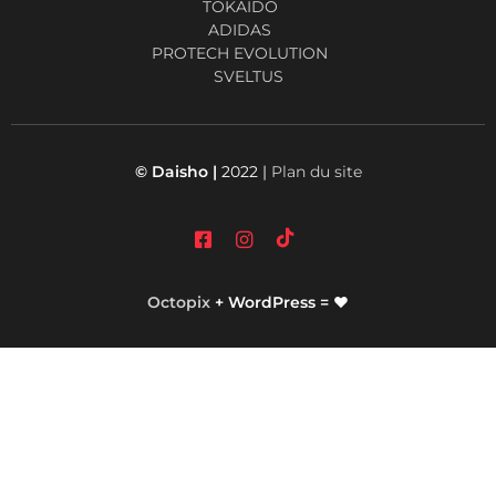
TOKAIDO
ADIDAS
PROTECH EVOLUTION
SVELTUS
© Daisho |
2022 |
Plan du site
Octopix
+ WordPress = ❤