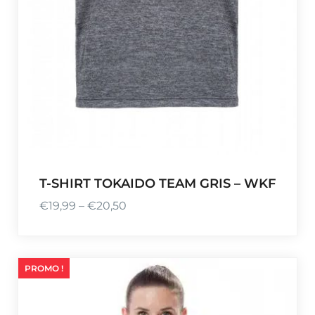
T-SHIRT TOKAIDO TEAM GRIS – WKF
€
19,99
–
€
20,50
P
l
a
g
PROMO !
e
d