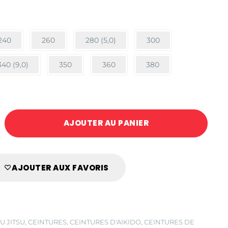
240
260
280 (5,0)
300
340 (9,0)
350
360
380
AJOUTER AU PANIER
IRE/MARRON
AJOUTER AUX FAVORIS
U JITSU
,
CEINTURES
,
CEINTURES D'AIKIDO
,
CEINTURES DE