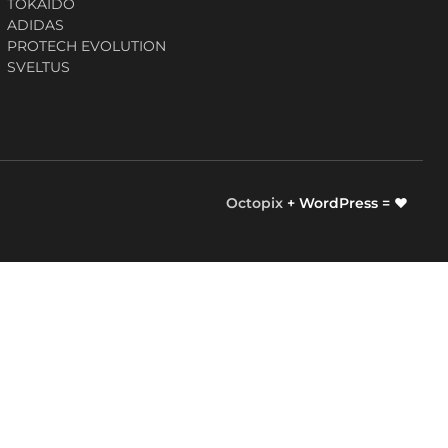
TOKAIDO
ADIDAS
PROTECH EVOLUTION
SVELTUS
Octopix
+ WordPress = ❤