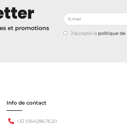
tter
Votre adresse de messagerie
es et promotions
J'accepte la
politique de
Info de contact
+32 (064)/86.76.20