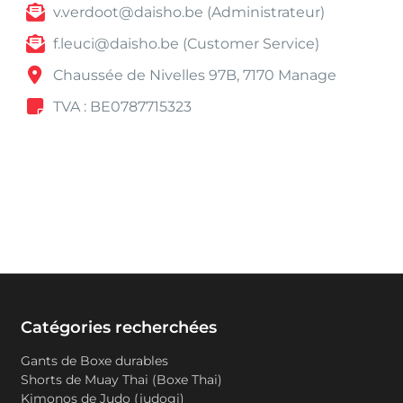
v.verdoot@daisho.be (Administrateur)
f.leuci@daisho.be (Customer Service)
Chaussée de Nivelles 97B, 7170 Manage
TVA : BE0787715323
Catégories recherchées
Gants de Boxe durables
Shorts de Muay Thai (Boxe Thai)
Kimonos de Judo (judogi)