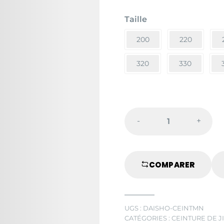
Taille
200
220
320
330
-
+
CEINTURE
MARRON/NO
quantité
COMPARER
UGS :
DAISHO-CEINTMN
CATÉGORIES :
CEINTURE DE JI