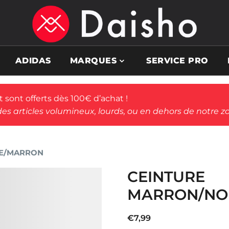
ADIDAS
MARQUES
SERVICE PRO
rt sont offerts dès 100€ d’achat !
des articles volumineux, lourds, ou en dehors de notre zo
RE/MARRON
CEINTURE
MARRON/NO
€
7,99