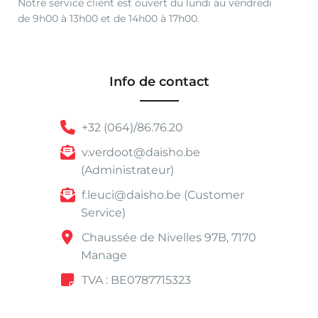
Notre service client est ouvert du lundi au vendredi
de 9h00 à 13h00 et de 14h00 à 17h00.
Info de contact
+32 (064)/86.76.20
v.verdoot@daisho.be
(Administrateur)
f.leuci@daisho.be (Customer
Service)
Chaussée de Nivelles 97B, 7170
Manage
TVA : BE0787715323