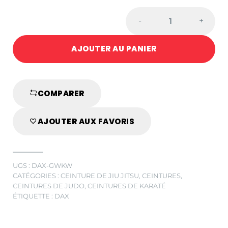
CEINTURE
-
+
DE
JUDO
AJOUTER AU PANIER
BLANCHE
POUR
LA
COMPETITION
COMPARER
quantité
AJOUTER AUX FAVORIS
UGS :
DAX-GWKW
CATÉGORIES :
CEINTURE DE JIU JITSU
,
CEINTURES
,
CEINTURES DE JUDO
,
CEINTURES DE KARATÉ
ÉTIQUETTE :
DAX