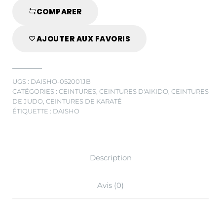
quantité
COMPARER
AJOUTER AUX FAVORIS
UGS :
DAISHO-052001JB
CATÉGORIES :
CEINTURES
,
CEINTURES D'AIKIDO
,
CEINTURES
DE JUDO
,
CEINTURES DE KARATÉ
ÉTIQUETTE :
DAISHO
Description
Avis (0)