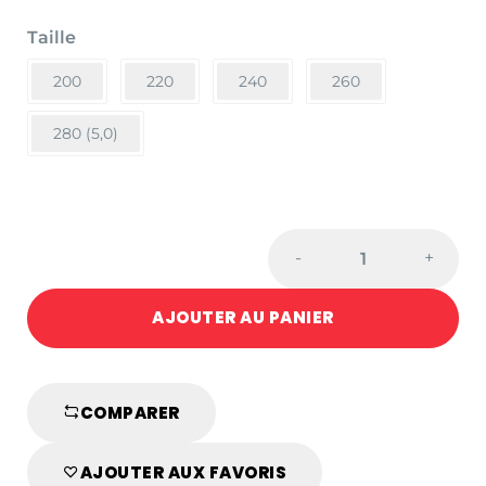
Taille
200
220
240
260
280 (5,0)
CEINTURE
-
+
BLANC/MARRON
POUSSINS
AJOUTER AU PANIER
quantité
COMPARER
AJOUTER AUX FAVORIS