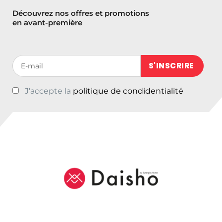
i
t
Découvrez nos offres et promotions
t
u
en avant-première
i
e
a
l
l
e
Votre adresse de messagerie (obligatoire)
é
s
t
t
J'accepte la
politique de condidentialité
a
i
:
t
€
1
:
4
€
9
1
,
9
2
9
5
,
.
0