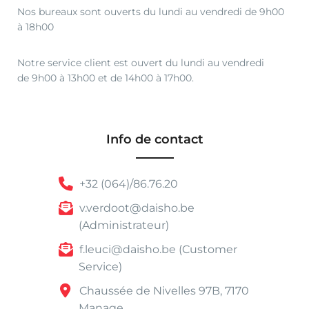
0
Nos bureaux sont ouverts du lundi au vendredi de 9h00
.
à 18h00
Notre service client est ouvert du lundi au vendredi
de 9h00 à 13h00 et de 14h00 à 17h00.
Info de contact
+32 (064)/86.76.20
v.verdoot@daisho.be
(Administrateur)
f.leuci@daisho.be (Customer
Service)
Chaussée de Nivelles 97B, 7170
Manage