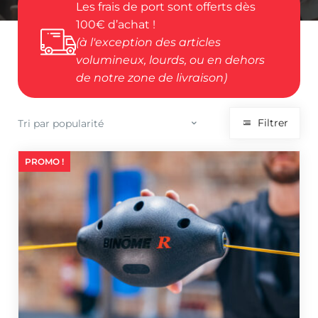
Les frais de port sont offerts dès
100€ d’achat !
(à l'exception des articles
volumineux, lourds, ou en dehors
de notre zone de livraison)
Filtrer
PROMO !