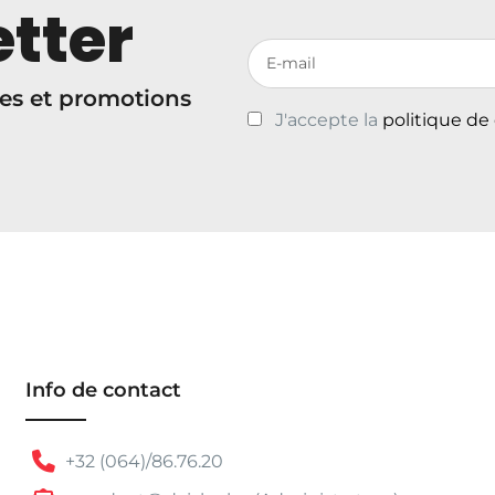
tter
Votre adresse de messagerie
es et promotions
J'accepte la
politique de
Info de contact
+32 (064)/86.76.20