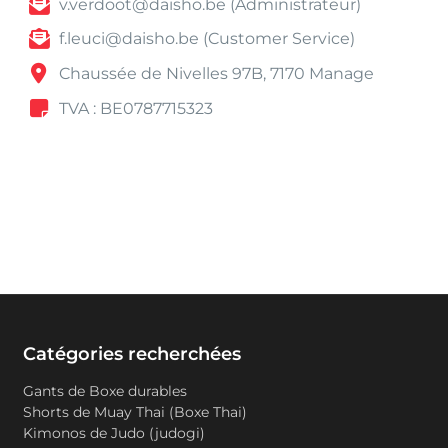
v.verdoot@daisho.be (Administrateur)
f.leuci@daisho.be (Customer Service)
Chaussée de Nivelles 97B, 7170 Manage
TVA : BE0787715323
Catégories recherchées
Gants de Boxe durables
Shorts de Muay Thai (Boxe Thai)
Kimonos de Judo (judogi)