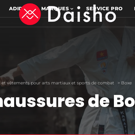
ADIDAS
MARQUES
SERVICE PRO
et vêtements pour arts martiaux et sports de combat
>
Boxe
aussures de B