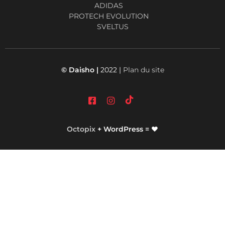
ADIDAS
PROTECH EVOLUTION
SVELTUS
© Daisho |
2022 |
Plan du site
Octopix
+ WordPress = ❤