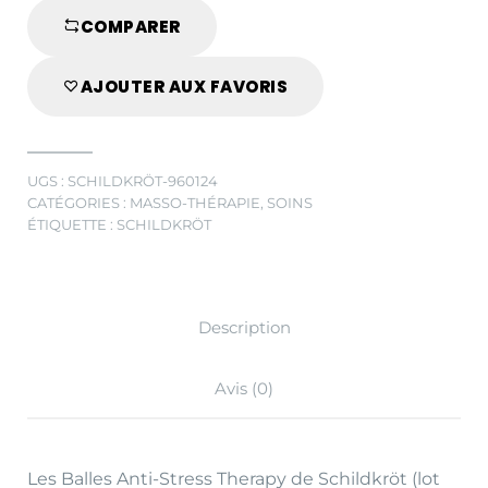
COMPARER
AJOUTER AUX FAVORIS
UGS :
SCHILDKRÖT-960124
CATÉGORIES :
MASSO-THÉRAPIE
,
SOINS
ÉTIQUETTE :
SCHILDKRÖT
Description
Avis (0)
Les Balles Anti-Stress Therapy de Schildkröt (lot