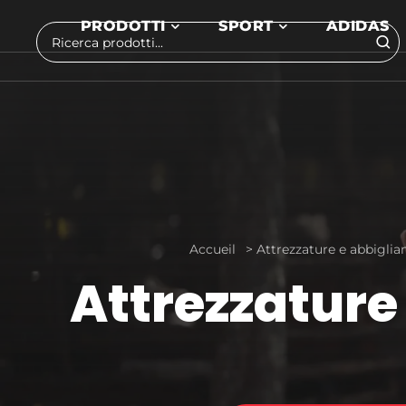
Skip to main content
PRODOTTI
SPORT
ADIDAS
Cerca
Accueil
>
Attrezzature e abbigli
Attrezzature