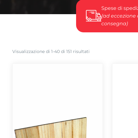
Spese di spediz
(ad eccezione d
consegna)
Popolarità
Visualizzazione di 1-40 di 151 risultati