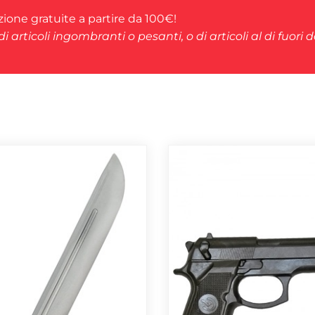
ione gratuite a partire da 100€!
i articoli ingombranti o pesanti, o di articoli al di fuori 