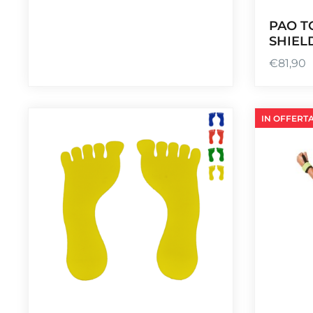
PAO T
SHIEL
€
81,90
IN OFFERTA