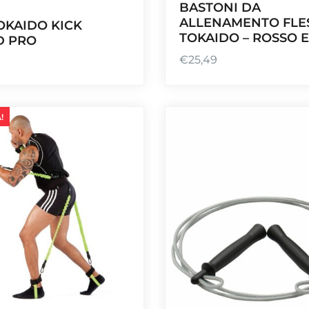
BASTONI DA
ALLENAMENTO FLES
OKAIDO KICK
TOKAIDO – ROSSO 
D PRO
€
25,49
!