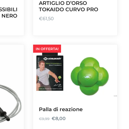
ARTIGLIO D’ORSO
SIBILI
TOKAIDO CURVO PRO
E NERO
€
61,50
IN OFFERTA!
Palla di reazione
€
8,00
€
9,99
I
I
l
l