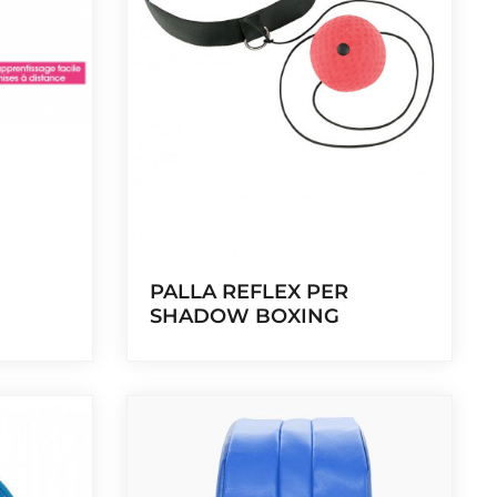
a
,
:
0
€
0
9
.
,
9
9
.
PALLA REFLEX PER
SHADOW BOXING