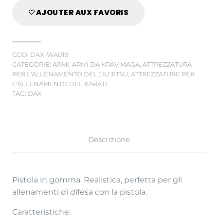
AJOUTER AUX FAVORIS
COD:
DAX-WA019
CATEGORIE:
ARMI
,
ARMI DA KRAV MAGA
,
ATTREZZATURA
PER L'ALLENAMENTO DEL JIU JITSU
,
ATTREZZATURE PER
L'ALLENAMENTO DEL KARATE
TAG:
DAX
Descrizione
Pistola in gomma. Realistica, perfetta per gli
allenamenti di difesa con la pistola.
Caratteristiche: