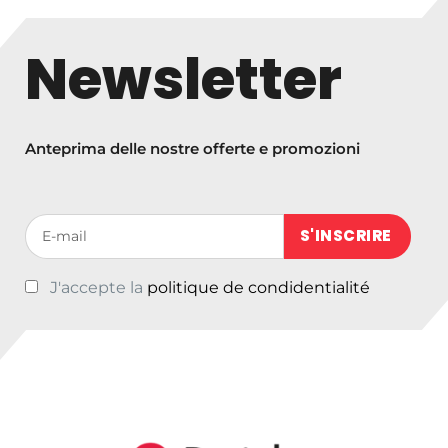
i
a
Newsletter
d
i
p
r
Anteprima delle nostre offerte e promozioni
e
z
z
Votre adresse de messagerie (obligatoire)
o
:
J'accepte la
politique de condidentialité
d
a
€
3
3
,
0