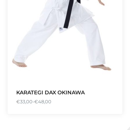
KARATEGI DAX OKINAWA
€
33,00
-
€
48,00
F
a
s
c