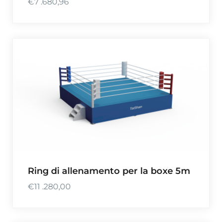
€
7 .680,96
Ring di allenamento per la boxe 5m
€
11 .280,00