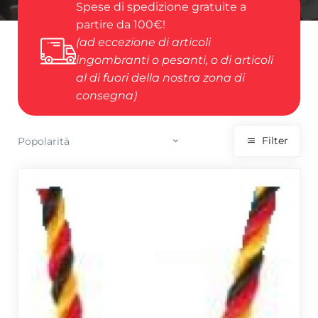
Spese di spedizione gratuite a
partire da 100€!
(ad eccezione di articoli
ingombranti o pesanti, o di articoli
al di fuori della nostra zona di
consegna)
Filter