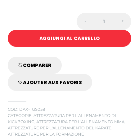
TURBOKICKS
-
+
ELASTICO
FORTE
AGGIUNGI AL CARRELLO
250
CM
quantity
COMPARER
AJOUTER AUX FAVORIS
COD:
DAX-TGS058
CATEGORIE:
ATTREZZATURA PER L'ALLENAMENTO DI
KICKBOXING
,
ATTREZZATURA PER L'ALLENAMENTO MMA
,
ATTREZZATURE PER L'ALLENAMENTO DEL KARATE
,
ATTREZZATURE PER LA FORMAZIONE