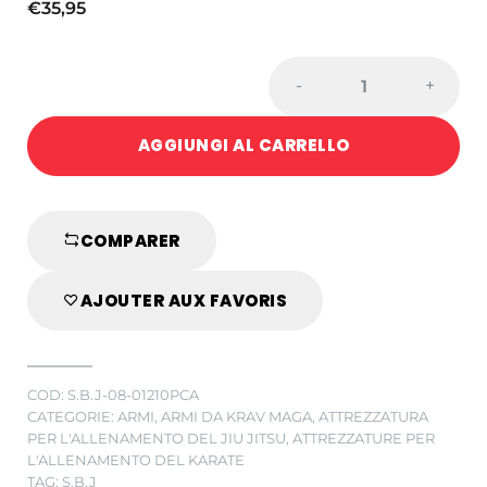
€
35,95
PISTOLA
-
+
IN
GOMMA
AGGIUNGI AL CARRELLO
NERA
CON
CARICATORE
STACCABILE
COMPARER
quantity
AJOUTER AUX FAVORIS
COD:
S.B.J-08-01210PCA
CATEGORIE:
ARMI
,
ARMI DA KRAV MAGA
,
ATTREZZATURA
PER L'ALLENAMENTO DEL JIU JITSU
,
ATTREZZATURE PER
L'ALLENAMENTO DEL KARATE
TAG:
S.B.J