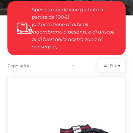
Spese di spedizione gratuite a
partire da 100€!
(ad eccezione di articoli
ingombranti o pesanti, o di articoli
al di fuori della nostra zona di
consegna)
Filter