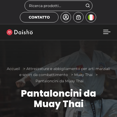
Skip to main content
Cerca
CONTATTO
Accueil
>
Attrezzature e abbigliamento per arti marziali
e sport da combattimento
>
Muay Thai
>
Pantaloncini da Muay Thai
Pantaloncini da
Muay Thai